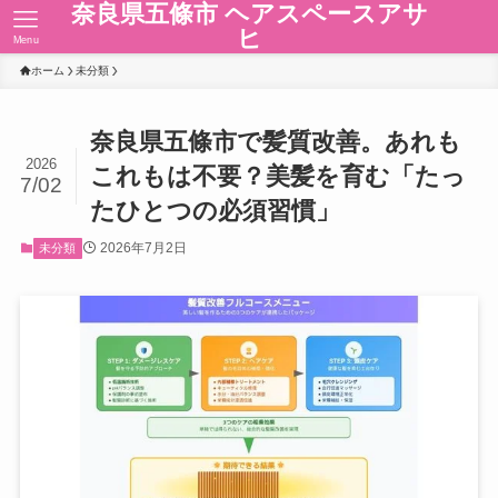
奈良県五條市 ヘアスペースアサ
ヒ
Menu
ホーム
未分類
奈良県五條市で髪質改善。あれも
2026
これもは不要？美髪を育む「たっ
7/02
たひとつの必須習慣」
2026年7月2日
未分類