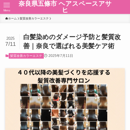
奈良県五條市 ヘアスペースアサ
ヒ
Menu
ホーム
髪質改善カラーエステ
白髪染めのダメージ予防と髪質改
2025
7/11
善｜奈良で選ばれる美髪ケア術
2025年7月11日
髪質改善カラーエステ