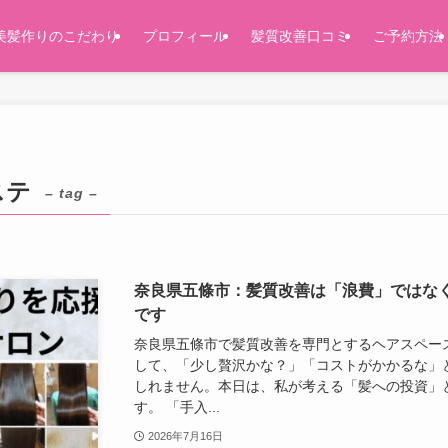
美髪作りのこだわり
プロフィール
髪質改善口コミ
ご予約方法
ステ
– tag –
奈良県五條市：髪質改善は「浪費」ではな
です
奈良県五條市で髪質改善を専門とするヘアスペー
して、「少し贅沢かな？」「コストがかかるな」
しれません。本日は、私が考える「髪への投資」
す。 「手入...
2026年7月16日